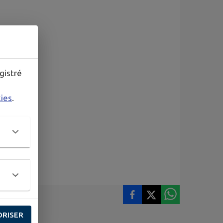
gistré
kies
.
ORISER