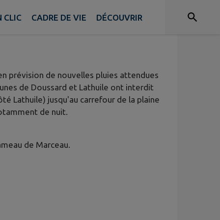
 + ROUTE DE LATHUILE
 CLIC
CADRE DE VIE
DÉCOUVRIR
 en prévision de nouvelles pluies attendues
munes de Doussard et Lathuile ont interdit
té Lathuile) jusqu'au carrefour de la plaine
otamment de nuit.
hameau de Marceau.