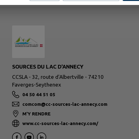
SOURCES DU LAC D'ANNECY
CCSLA - 32, route d'Albertville - 74210
Faverges-Seythenex
04 50 44 51 05
comcom@cc-sources-lac-annecy.com
M'Y RENDRE
www.cc-sources-lac-annecy.com/