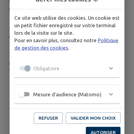
En cas de non-respect, des sanctions peuvent être
prononcées.
Ce site web utilise des cookies. Un cookie est
🤝 Merci à toutes et à tous de faire preuve de
un petit fichier enregistré sur votre terminal
civisme afin de préserver la qualité de vie de
lors de la visite sur le site.
notre commune.
Pour en savoir plus, consultez notre
Politique
de gestion des cookies
.
PLUS D'INFORMATIONS
Obligatoire
https://www.service-public.gouv.fr/particuliers/vosdroits/F34630
Mesure d'audience (Matomo)
REFUSER
VALIDER MON CHOIX
AUTORISER