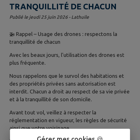
TRANQUILLITÉ DE CHACUN
Publié le jeudi 25 juin 2026 - Lathuile
🚁 Rappel – Usage des drones : respectons la
tranquillité de chacun
Avec les beaux jours, l'utilisation des drones est
plus fréquente.
Nous rappelons que le survol des habitations et
des propriétés privées sans autorisation est
interdit. Chacun a droit au respect de sa vie privée
et à la tranquillité de son domicile.
Avant tout vol, veillez à respecter la
réglementation en vigueur, les règles de sécurité
ainsi que votre voisinage.
Gérer mes cookies 🍪