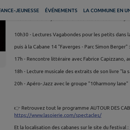
LITTÉRAIRE ET MUSICALE DEMA
FANCE-JEUNESSE
ÉVÉNEMENTS
LA COMMUNE EN UN
Publié le mardi 07 juillet 2026 - Sources du Lac d'Annecy
10h30 - Lectures Vagabondes pour les petits dans la
puis à la Cabane 14 "Faverges - Parc Simon Berger" :
17h - Rencontre littéraire avec Fabrice Capizzano, a
18h - Lecture musicale des extraits de son livre "la s
20h - Apéro-Jazz avec le groupe "10harmony lane"
👉 Retrouvez tout le programme AUTOUR DES CAB
https://www.lasoierie.com/spectacles/
Et la localisation des cabanes sur le site du festival :