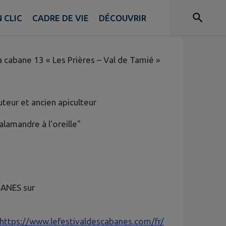
IN MERCREDI 8 JUILLET !
 CLIC
CADRE DE VIE
DÉCOUVRIR
 cabane 13 « Les Prières – Val de Tamié »
uteur et ancien apiculteur
alamandre à l'oreille"
ANES sur
https://www.lefestivaldescabanes.com/fr/