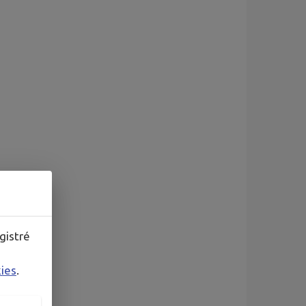
gistré
kies
.