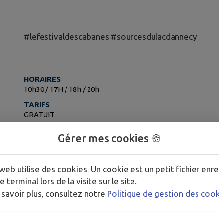
#lefestivaldescabanes #sourcesdulacdannecy
HORAIRES
10h30 / 17H / 18h / 20h
TARIFS
GRATUIT
Gérer mes cookies 🍪
Publié par CCSLA
web utilise des cookies. Un cookie est un petit fichier enre
PLUS D'INFORMATIONS
e terminal lors de la visite sur le site.
https://www.lefestivaldescabanes.com/fr/
 savoir plus, consultez notre
Politique de gestion des coo