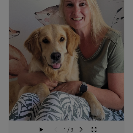
1
/
3