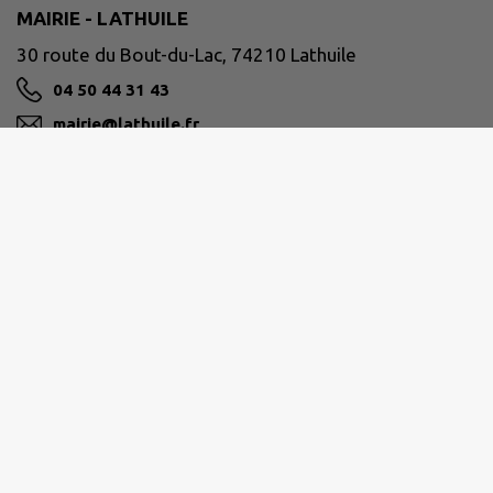
MAIRIE - LATHUILE
30 route du Bout-du-Lac, 74210 Lathuile
04 50 44 31 43
mairie@lathuile.fr
M'Y RENDRE
www.lathuile.fr
SOURCES DU LAC D'ANNECY