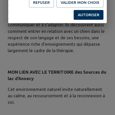
REFUSER
VALIDER MON CHOIX
d'apprentissage. À travers les interactions avec
elle, les enfants développent naturellement leur
AUTORISER
confiance en eux, leur affirmation, leur capacité à
communiquer et à s'adapter. Ils découvrent aussi
comment entrer en relation avec un chien dans le
respect de son langage et de ses besoins, une
expérience riche d'enseignements qui dépasse
largement le cadre de la thérapie.
MON LIEN AVEC LE TERRITOIRE des Sources du
lac d’Annecy
Cet environnement naturel invite naturellement
au calme, au ressourcement et à la reconnexion à
soi.