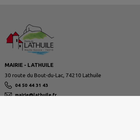
MAIRIE - LATHUILE
30 route du Bout-du-Lac, 74210 Lathuile
04 50 44 31 43
mairie@lathuile.fr
M'Y RENDRE
www.lathuile.fr