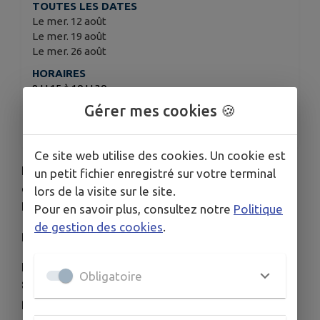
TOUTES LES DATES
Le mer. 12 août
Le mer. 19 août
Le mer. 26 août
HORAIRES
9 H 15 à 10 H 30
Gérer mes cookies 🍪
TARIFS
20€
Ce site web utilise des cookies. Un cookie est
Kodama — Harmonie et Bien-être,
propose des
un petit fichier enregistré sur votre terminal
cours découverte de Qi Gong à Lathuile, espace
lors de la visite sur le site.
Bornette, City Park.
Pour en savoir plus, consultez notre
Politique
de gestion des cookies
.
💶
Tarif : 20 € / personne
Inscription obligatoire
la veille par SMS au
06 32
Obligatoire
82 15 38
(prénom, nom et nombre de
participants).