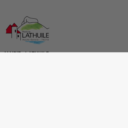
MAIRIE - LATHUILE
30 route du Bout-du-Lac, 74210 Lathuile
04 50 44 31 43
mairie@lathuile.fr
M'Y RENDRE
www.lathuile.fr