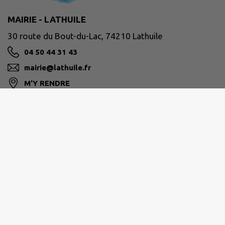
MAIRIE - LATHUILE
30 route du Bout-du-Lac, 74210 Lathuile
04 50 44 31 43
mairie@lathuile.fr
M'Y RENDRE
www.lathuile.fr